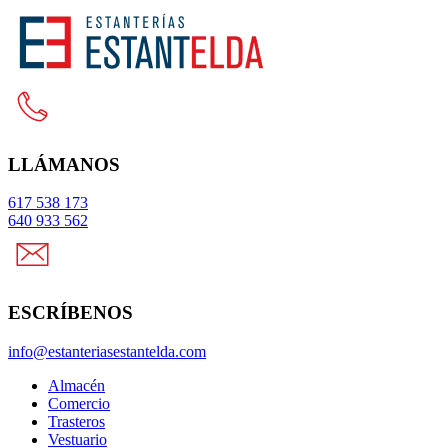
Ir
al
contenido
LLÁMANOS
617 538 173
640 933 562
ESCRÍBENOS
info@estanteriasestantelda.com
Almacén
Comercio
Trasteros
Vestuario