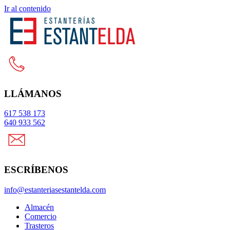
Ir al contenido
LLÁMANOS
617 538 173
640 933 562
ESCRÍBENOS
info@estanteriasestantelda.com
Almacén
Comercio
Trasteros