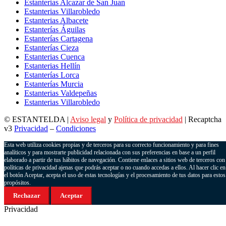
Estanterias Alcazar de San Juan
Estanterias Villarobledo
Estanterias Albacete
Estanterías Águilas
Estanterías Cartagena
Estanterías Cieza
Estanterias Cuenca
Estanterias Hellín
Estanterías Lorca
Estanterías Murcia
Estanterias Valdepeñas
Estanterias Villarobledo
© ESTANTELDA |
Aviso legal
y
Política de privacidad
| Recaptcha
v3
Privacidad
–
Condiciones
Esta web utiliza cookies propias y de terceros para su correcto funcionamiento y para fines
analíticos y para mostrarte publicidad relacionada con sus preferencias en base a un perfil
elaborado a partir de tus hábitos de navegación. Contiene enlaces a sitios web de terceros con
políticas de privacidad ajenas que podrás aceptar o no cuando accedas a ellos. Al hacer clic en
el botón Aceptar, acepta el uso de estas tecnologías y el procesamiento de tus datos para estos
propósitos.
Rechazar
Aceptar
Privacidad