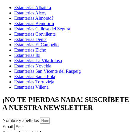
Estanterías Albatera
Estanterias Alcoy
Estanterías Almoradí
Estanterias Benidorm
Estanterías Callosa del Segura
Estanterías Crevillente
Estanterias Denia
Estanterías El Campello
Estanterías Elche
Estanterias Ibi
Estanterías La Vila Joiosa
Estanterías Novelda
Estanterías San Vicente del Raspeig
Estanterías Santa Pola
Estanterías Torrevieja
Estanterias Villena
¡NO TE PIERDAS NADA! SUSCRÍBETE
A NUESTRA NEWSLETTER
Nombre y apellidos
Email