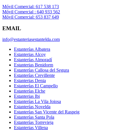
Móvil Comercial: 617 538 173
Móvil Comercial : 640 933 562
Móvil Comercial: 653 837 649
EMAIL
info@estanteriasestantelda.com
Estanterías Albatera
Estanterias Alcoy
Estanterías Almoradí
Estanterias Benidorm
Estanterías Callosa del Segura
Estanterías Crevillente
Estanterias Denia
Estanterías El Campello
Estanterías Elche
Estanterias Ibi
Estanterías La Vila Joiosa
Estanterías Novelda
Estanterías San Vicente del Raspeig
Estanterías Santa Pola
Estanterías Torrevieja
Estanterias Villena