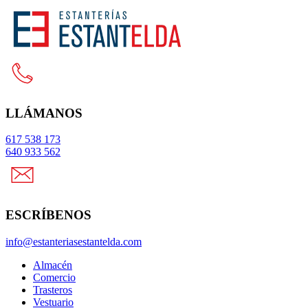
Ir
al
contenido
LLÁMANOS
617 538 173
640 933 562
ESCRÍBENOS
info@estanteriasestantelda.com
Almacén
Comercio
Trasteros
Vestuario