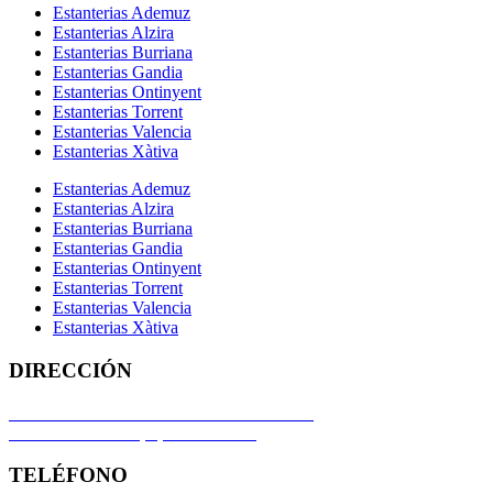
Estanterias Ademuz
Estanterias Alzira
Estanterias Burriana
Estanterias Gandia
Estanterias Ontinyent
Estanterias Torrent
Estanterias Valencia
Estanterias Xàtiva
Estanterias Ademuz
Estanterias Alzira
Estanterias Burriana
Estanterias Gandia
Estanterias Ontinyent
Estanterias Torrent
Estanterias Valencia
Estanterias Xàtiva
DIRECCIÓN
POLIGONO INDUSTRIAL SALINETAS
C/ Serra del Cavall, 4, 03610 Petrer
TELÉFONO